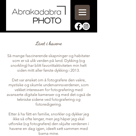
Livet i havene
Så mange fascinerende skapninger og habitater
som er så ulik verden på land. Dykking (og
snorkling) har blitt favorittaktiviteten min helt
siden mitt aller første dykk
ing
i 2013.
Det var ønsket om å fotografere den vakre,
mystiske og skumle undervannsverdenen, som
vekket interessen for fotografering med
avanserte digitale kameraer og med det også de
tekniske sidene ved fotografering og
fotoredigering.
Etter å ha fått en familie, snorkler og dykker jeg
ikke så ofte lenger, men jeg håper jeg skal
utforske (og fotografere) den skjulte verdenen i
havene en dag igjen, ideelt sett sammen med
barna mine.