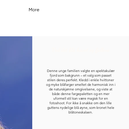
More
Ved det blå havet og fjellene
Denne unge familien valgte en spektakulær
fjord som bakgrunn – et valg som passet
stilen deres perfekt. Kledd i enkle hvittoner
og myke blåfarger smeltet de harmonisk inn i
de naturskjønne omgivelsene, og viste at
både denne fargepaletten og en mer
uformell stil kan være magisk for en
fotoshoot. For ikke å snakke om den lille
guttens nydelige blå øyne, som kronet hele
blåtoneskalaen.